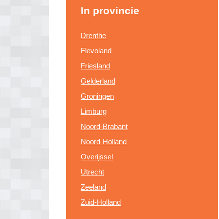
In provincie
Drenthe
Flevoland
Friesland
Gelderland
Groningen
Limburg
Noord-Brabant
Noord-Holland
Overijssel
Utrecht
Zeeland
Zuid-Holland