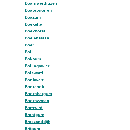
Boarnwerthuzen
Boatebuorren
Boazum
Boekelte
Boekhorst
Boelenslaan
Boer
Boijl
Boksum
Bollingawier
Bolsward
Bonkwert
Bontebok
Boornbergum
Boornzwaag
Bornwird
Brantgum
Breezanddijk
Britsum