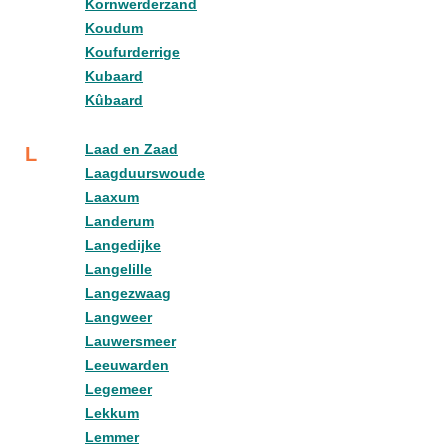
Kornwerderzand
Koudum
Koufurderrige
Kubaard
Kûbaard
Laad en Zaad
L
Laagduurswoude
Laaxum
Landerum
Langedijke
Langelille
Langezwaag
Langweer
Lauwersmeer
Leeuwarden
Legemeer
Lekkum
Lemmer