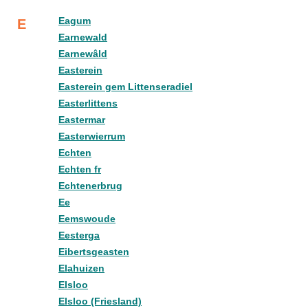
Eagum
E
Earnewald
Earnewâld
Easterein
Easterein gem Littenseradiel
Easterlittens
Eastermar
Easterwierrum
Echten
Echten fr
Echtenerbrug
Ee
Eemswoude
Eesterga
Eibertsgeasten
Elahuizen
Elsloo
Elsloo (Friesland)