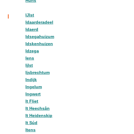
Hûns
IJlst
I
Idaarderadeel
Idaerd
Idsegahuizum
Idskenhuizen
Idzega
Iens
Ijlst
Ijsbrechtum
Indijk
Ingelum
Ingwert
It Fliet
It Heechsân
It Heidenskip
It Súd
Itens