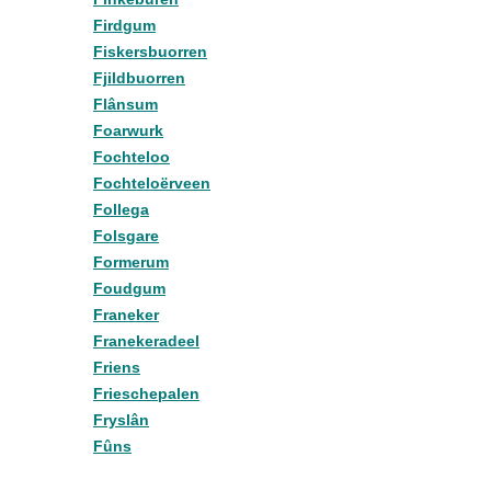
Firdgum
Fiskersbuorren
Fjildbuorren
Flânsum
Foarwurk
Fochteloo
Fochteloërveen
Follega
Folsgare
Formerum
Foudgum
Franeker
Franekeradeel
Friens
Frieschepalen
Fryslân
Fûns