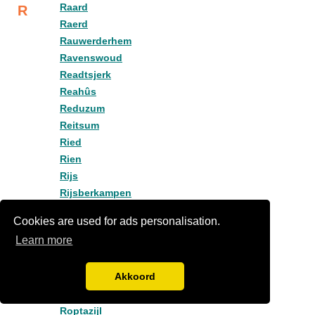
Raard
R
Raerd
Rauwerderhem
Ravenswoud
Readtsjerk
Reahûs
Reduzum
Reitsum
Ried
Rien
Rijs
Rijsberkampen
Rinsumageast
Cookies are used for ads personalisation.
Rinsumageest
Learn more
Ritsumasyl
Rohel
Akkoord
Rohel (Skarsterlân)
Roodkerk
Roptazijl