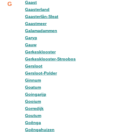
Gaast
G
Gaasterland
Gaasterlân-Sleat
Gaastmeer
Galamadammen
Garyp
Gauw
Gerkesklooster
Gerkesklooster-Stroobos
Gersloot
Gersloot-Polder
Ginnum
Goatum
Goingarijp
Gooium
Gorredijk
Goutum
Goënga
Goëngahuizen