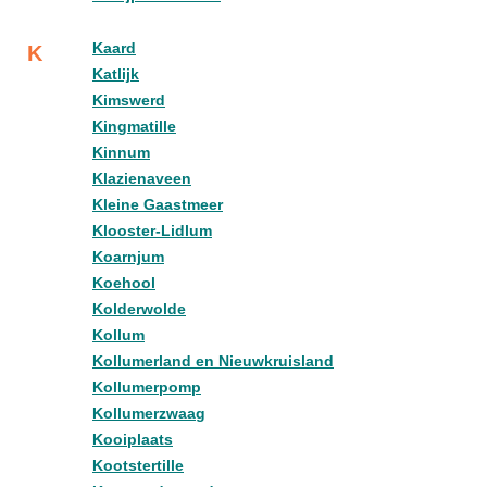
Kaard
K
Katlijk
Kimswerd
Kingmatille
Kinnum
Klazienaveen
Kleine Gaastmeer
Klooster-Lidlum
Koarnjum
Koehool
Kolderwolde
Kollum
Kollumerland en Nieuwkruisland
Kollumerpomp
Kollumerzwaag
Kooiplaats
Kootstertille