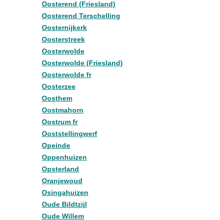
Oosterend (Friesland)
Oosterend Terschelling
Oosternijkerk
Oosterstreek
Oosterwolde
Oosterwolde (Friesland)
Oosterwolde fr
Oosterzee
Oosthem
Oostmahorn
Oostrum fr
Ooststellingwerf
Opeinde
Oppenhuizen
Opsterland
Oranjewoud
Osingahuizen
Oude Bildtzijl
Oude Willem