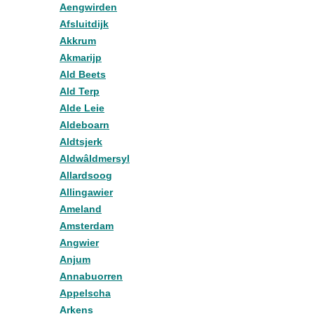
Aengwirden
Afsluitdijk
Akkrum
Akmarijp
Ald Beets
Ald Terp
Alde Leie
Aldeboarn
Aldtsjerk
Aldwâldmersyl
Allardsoog
Allingawier
Ameland
Amsterdam
Angwier
Anjum
Annabuorren
Appelscha
Arkens