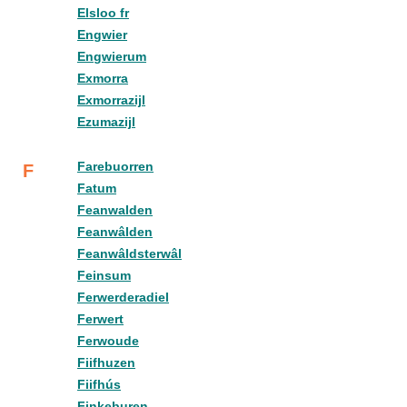
Elsloo fr
Engwier
Engwierum
Exmorra
Exmorrazijl
Ezumazijl
Farebuorren
F
Fatum
Feanwalden
Feanwâlden
Feanwâldsterwâl
Feinsum
Ferwerderadiel
Ferwert
Ferwoude
Fiifhuzen
Fiifhús
Finkeburen