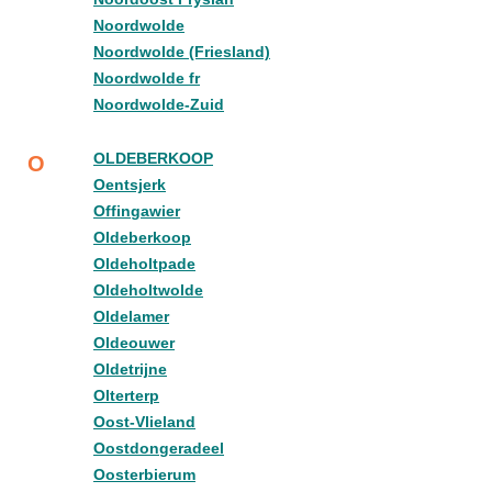
Noordwolde
Noordwolde (Friesland)
Noordwolde fr
Noordwolde-Zuid
OLDEBERKOOP
O
Oentsjerk
Offingawier
Oldeberkoop
Oldeholtpade
Oldeholtwolde
Oldelamer
Oldeouwer
Oldetrijne
Olterterp
Oost-Vlieland
Oostdongeradeel
Oosterbierum