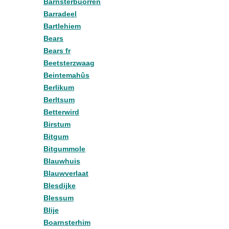
Barnsterbuorren
Barradeel
Bartlehiem
Bears
Bears fr
Beetsterzwaag
Beintemahûs
Berlikum
Berltsum
Betterwird
Birstum
Bitgum
Bitgummole
Blauwhuis
Blauwverlaat
Blesdijke
Blessum
Blije
Boarnsterhim