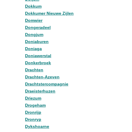
Dokkum
Dokkumer Nieuwe Zijlen
Domwier
Dongeradeel
Dongjum
Doniaburen
Doniaga
Doniawerstal
Donkerbroek
Drachten
Drachten-Azeven
Drachtstercompagnie
Draeisterhuzen
Driezum
Drogeham
Dronrijp
Dronryp
Dykshoarne