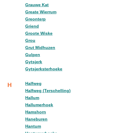
Grauwe Kat
Greate Wierrum
Greonterp
Griend
Groote Wiske
Grou
Grut Midhuzen
Gulpen
Gytsjerk
Gytsjerksterhoeke
Halfweg
H
Halfweg (Terschelling)
Hallum
Hallumerhoek
Hamshorn
Haneburen
Hantum