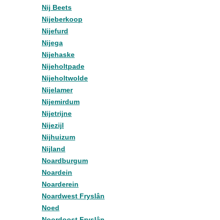
Nij Beets
Nijeberkoop
Nijefurd
Nijega
Nijehaske
Nijeholtpade
Nijeholtwolde
Nijelamer
Nijemirdum
Nijetrijne
Nijezijl
Nijhuizum
Nijland
Noardburgum
Noardein
Noarderein
Noardwest Fryslân
Noed
Noordoost Fryslân