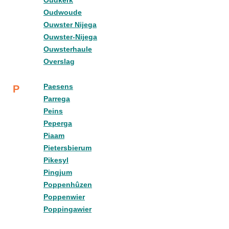
Oudkerk
Oudwoude
Ouwster Nijega
Ouwster-Nijega
Ouwsterhaule
Overslag
Paesens
P
Parrega
Peins
Peperga
Piaam
Pietersbierum
Pikesyl
Pingjum
Poppenhûzen
Poppenwier
Poppingawier