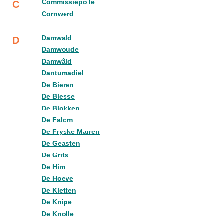
Commissiepolle
C
Cornwerd
Damwald
D
Damwoude
Damwâld
Dantumadiel
De Bieren
De Blesse
De Blokken
De Falom
De Fryske Marren
De Geasten
De Grits
De Him
De Hoeve
De Kletten
De Knipe
De Knolle