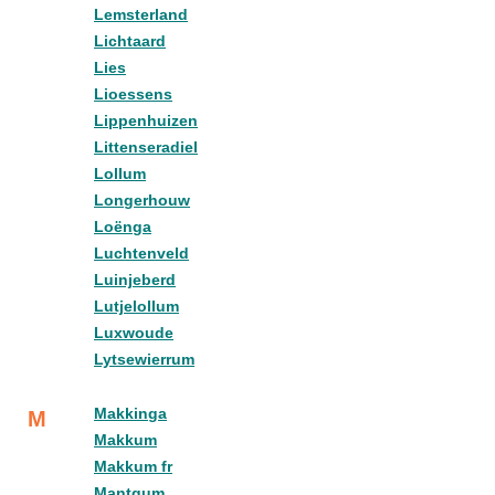
Lemsterland
Lichtaard
Lies
Lioessens
Lippenhuizen
Littenseradiel
Lollum
Longerhouw
Loënga
Luchtenveld
Luinjeberd
Lutjelollum
Luxwoude
Lytsewierrum
Makkinga
M
Makkum
Makkum fr
Mantgum