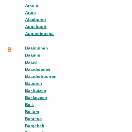
Arkum
Arum
Atseburen
Augsbuurt
Augustinusga
Baaiduinen
B
Baaium
Baard
Baarderadeel
Baarderbuorren
Baburen
Bakhuizen
Bakkeveen
Balk
Ballum
Bantega
Bargebek