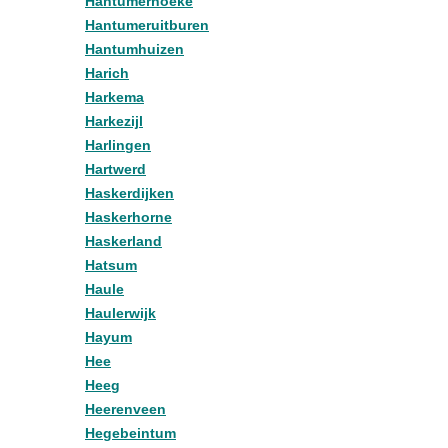
Hantumerhoeke
Hantumeruitburen
Hantumhuizen
Harich
Harkema
Harkezijl
Harlingen
Hartwerd
Haskerdijken
Haskerhorne
Haskerland
Hatsum
Haule
Haulerwijk
Hayum
Hee
Heeg
Heerenveen
Hegebeintum