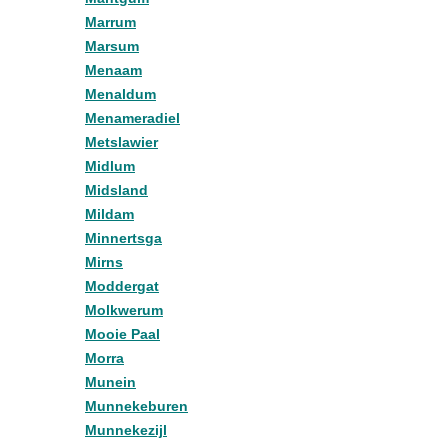
Marrum
Marsum
Menaam
Menaldum
Menameradiel
Metslawier
Midlum
Midsland
Mildam
Minnertsga
Mirns
Moddergat
Molkwerum
Mooie Paal
Morra
Munein
Munnekeburen
Munnekezijl