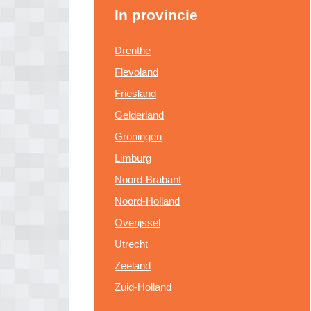
In provincie
Drenthe
Flevoland
Friesland
Gelderland
Groningen
Limburg
Noord-Brabant
Noord-Holland
Overijssel
Utrecht
Zeeland
Zuid-Holland