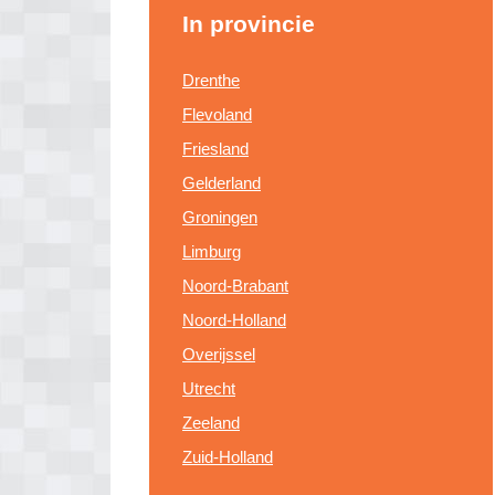
In provincie
Drenthe
Flevoland
Friesland
Gelderland
Groningen
Limburg
Noord-Brabant
Noord-Holland
Overijssel
Utrecht
Zeeland
Zuid-Holland