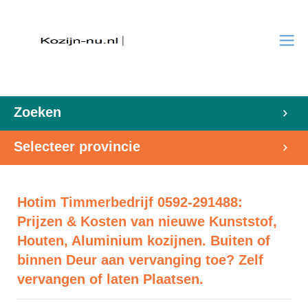
Zoeken
Selecteer provincie
Hotim Timmerbedrijf 0592-291488:
Prijzen & Kosten van nieuwe Kunststof,
Houten, Aluminium kozijnen. Buiten of
binnen Deur aan vervanging toe? Zelf
vervangen of laten Plaatsen.