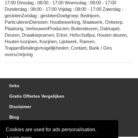
17:00 Dinsdag : 08:00 - 17:00 Woensdag : 08:00 - 17:00
Donderdag : 08:00 - 17:00 Vrijdag : 08:00 - 17:00 Zaterdag :
geslotenZondag : geslotenDoelgroep: Bedrijven,
ParticulierenDiensten: Houtbewerking, Maatwerk, Ontwerp,
Plaatsing, VerbouwenProducten: Buitendeuren, Dakkapel,
Deuren, Draaikiepramen, Erker, Hefschuifpui, Houten deuren,
Houten kozijnen, Kozijnen, Lijstwerk, Ramen,
TrappenBetalingsmogelijkheden: Contant, Bank / Giro
overschrijving
links
Gratis Offertes Vergelijken
Disclaimer
Blog
Aanmelden bedrijven
Cookies are used for ads personalisation.
Learn more