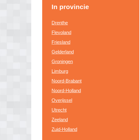
In provincie
Drenthe
Flevoland
Friesland
Gelderland
Groningen
Limburg
Noord-Brabant
Noord-Holland
Overijssel
Utrecht
Zeeland
Zuid-Holland