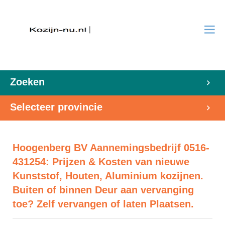
Zoeken
Selecteer provincie
Hoogenberg BV Aannemingsbedrijf 0516-
431254: Prijzen & Kosten van nieuwe
Kunststof, Houten, Aluminium kozijnen.
Buiten of binnen Deur aan vervanging
toe? Zelf vervangen of laten Plaatsen.