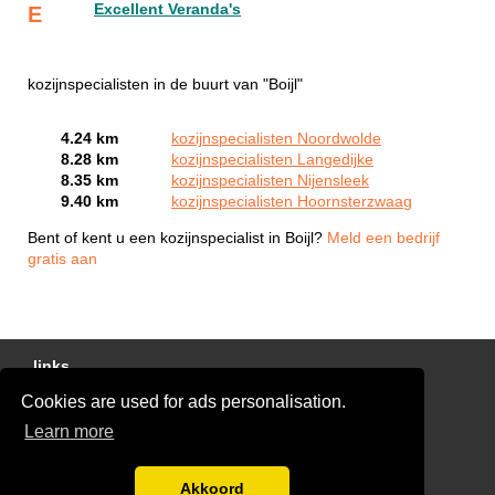
Excellent Veranda's
E
kozijnspecialisten in de buurt van "Boijl"
4.24 km
kozijnspecialisten Noordwolde
8.28 km
kozijnspecialisten Langedijke
8.35 km
kozijnspecialisten Nijensleek
9.40 km
kozijnspecialisten Hoornsterzwaag
Bent of kent u een kozijnspecialist in Boijl?
Meld een bedrijf
gratis aan
links
Cookies are used for ads personalisation.
Gratis Offertes Vergelijken
Learn more
Disclaimer
Blog
Akkoord