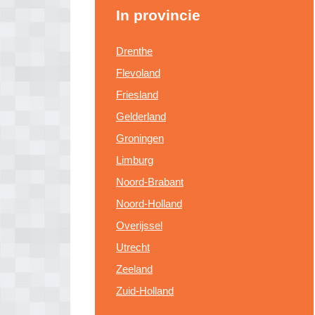
In provincie
Drenthe
Flevoland
Friesland
Gelderland
Groningen
Limburg
Noord-Brabant
Noord-Holland
Overijssel
Utrecht
Zeeland
Zuid-Holland