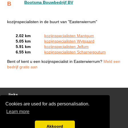
Bootsma Bouwbedrijf BV
B
kozijnspecialisten in de buurt van "Easterwierrum"
2.02 km
kozijnspecialisten Mantgum
5.05 km
kozijnspecialisten Wytgaard
5.91 km
kozijnspecialisten Jellum
6.55 km
kozijnspecialisten Scharnegoutum
Bent of kent u een kozijnspecialist in Easterwierrum?
Meld een
bedrijf gratis aan
links
Cookies are used for ads personalisation.
Gratis Offertes Vergelijken
Learn more
Disclaimer
Blog
Akkoord