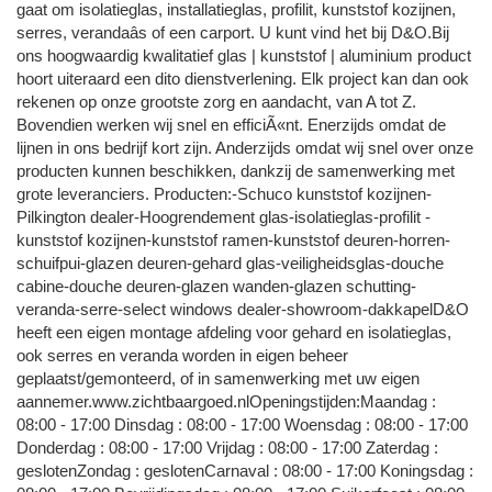
gaat om isolatieglas, installatieglas, profilit, kunststof kozijnen,
serres, verandaâs of een carport. U kunt vind het bij D&O.Bij
ons hoogwaardig kwalitatief glas | kunststof | aluminium product
hoort uiteraard een dito dienstverlening. Elk project kan dan ook
rekenen op onze grootste zorg en aandacht, van A tot Z.
Bovendien werken wij snel en efficiÃ«nt. Enerzijds omdat de
lijnen in ons bedrijf kort zijn. Anderzijds omdat wij snel over onze
producten kunnen beschikken, dankzij de samenwerking met
grote leveranciers. Producten:-Schuco kunststof kozijnen-
Pilkington dealer-Hoogrendement glas-isolatieglas-profilit -
kunststof kozijnen-kunststof ramen-kunststof deuren-horren-
schuifpui-glazen deuren-gehard glas-veiligheidsglas-douche
cabine-douche deuren-glazen wanden-glazen schutting-
veranda-serre-select windows dealer-showroom-dakkapelD&O
heeft een eigen montage afdeling voor gehard en isolatieglas,
ook serres en veranda worden in eigen beheer
geplaatst/gemonteerd, of in samenwerking met uw eigen
aannemer.www.zichtbaargoed.nlOpeningstijden:Maandag :
08:00 - 17:00 Dinsdag : 08:00 - 17:00 Woensdag : 08:00 - 17:00
Donderdag : 08:00 - 17:00 Vrijdag : 08:00 - 17:00 Zaterdag :
geslotenZondag : geslotenCarnaval : 08:00 - 17:00 Koningsdag :