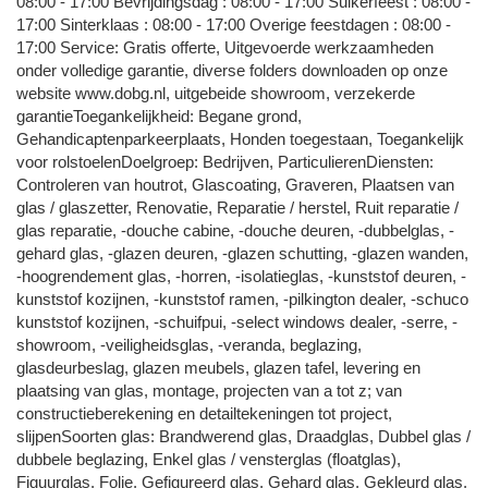
08:00 - 17:00 Bevrijdingsdag : 08:00 - 17:00 Suikerfeest : 08:00 -
17:00 Sinterklaas : 08:00 - 17:00 Overige feestdagen : 08:00 -
17:00 Service: Gratis offerte, Uitgevoerde werkzaamheden
onder volledige garantie, diverse folders downloaden op onze
website www.dobg.nl, uitgebeide showroom, verzekerde
garantieToegankelijkheid: Begane grond,
Gehandicaptenparkeerplaats, Honden toegestaan, Toegankelijk
voor rolstoelenDoelgroep: Bedrijven, ParticulierenDiensten:
Controleren van houtrot, Glascoating, Graveren, Plaatsen van
glas / glaszetter, Renovatie, Reparatie / herstel, Ruit reparatie /
glas reparatie, -douche cabine, -douche deuren, -dubbelglas, -
gehard glas, -glazen deuren, -glazen schutting, -glazen wanden,
-hoogrendement glas, -horren, -isolatieglas, -kunststof deuren, -
kunststof kozijnen, -kunststof ramen, -pilkington dealer, -schuco
kunststof kozijnen, -schuifpui, -select windows dealer, -serre, -
showroom, -veiligheidsglas, -veranda, beglazing,
glasdeurbeslag, glazen meubels, glazen tafel, levering en
plaatsing van glas, montage, projecten van a tot z; van
constructieberekening en detailtekeningen tot project,
slijpenSoorten glas: Brandwerend glas, Draadglas, Dubbel glas /
dubbele beglazing, Enkel glas / vensterglas (floatglas),
Figuurglas, Folie, Gefigureerd glas, Gehard glas, Gekleurd glas,