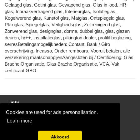
Gelaagd glas, Getint glas, Gewapend glas, Glas in lood, HR
glas, Inbraakvertragend glas, Interieurglas, Isolatieglas,
Kogelwerend glas, Kunstof glas, Matglas, Ontspiegeld glas,
Plexiglas, Spiegelglas, Veiligheidsglas, Zelfreinigend glas,
Zonwerend glas, designglas, dorma, dubbel glas, glas, glazen
deuren, hr++, installatieglas, pilkington dealer, profilit beglazing,
serresBetalingsmogelijkheden: Contant, Bank / Giro
overschrijving, Incasso, Onder rembours, Vooruit betalen, alle
verzekering maatschappijenAangesloten bij / Certificering: Glas
Brache Organisatie, Glas Brache Organisatie, VCA, Vak
certificaat GBO
links
Cookies are used for ads personalisation.
Gratis Offertes Vergelijken
Learn more
Disclaimer
Blog
Akkoord