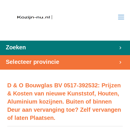
Zoeken
Selecteer provincie
D & O Bouwglas BV 0517-392532: Prijzen
& Kosten van nieuwe Kunststof, Houten,
Aluminium kozijnen. Buiten of binnen
Deur aan vervanging toe? Zelf vervangen
of laten Plaatsen.