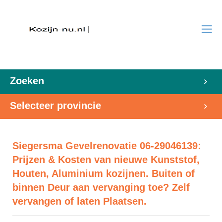
Zoeken
Selecteer provincie
Siegersma Gevelrenovatie 06-29046139:
Prijzen & Kosten van nieuwe Kunststof,
Houten, Aluminium kozijnen. Buiten of
binnen Deur aan vervanging toe? Zelf
vervangen of laten Plaatsen.