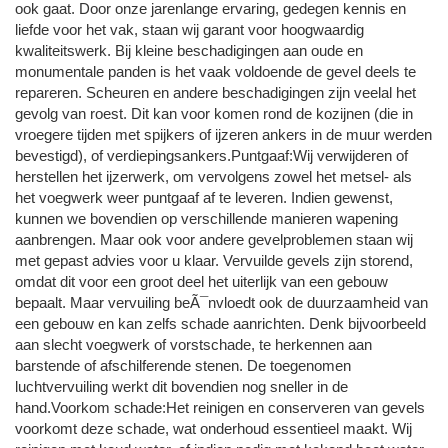
ook gaat. Door onze jarenlange ervaring, gedegen kennis en
liefde voor het vak, staan wij garant voor hoogwaardig
kwaliteitswerk. Bij kleine beschadigingen aan oude en
monumentale panden is het vaak voldoende de gevel deels te
repareren. Scheuren en andere beschadigingen zijn veelal het
gevolg van roest. Dit kan voor komen rond de kozijnen (die in
vroegere tijden met spijkers of ijzeren ankers in de muur werden
bevestigd), of verdiepingsankers.Puntgaaf:Wij verwijderen of
herstellen het ijzerwerk, om vervolgens zowel het metsel- als
het voegwerk weer puntgaaf af te leveren. Indien gewenst,
kunnen we bovendien op verschillende manieren wapening
aanbrengen. Maar ook voor andere gevelproblemen staan wij
met gepast advies voor u klaar. Vervuilde gevels zijn storend,
omdat dit voor een groot deel het uiterlijk van een gebouw
bepaalt. Maar vervuiling beÃ¯nvloedt ook de duurzaamheid van
een gebouw en kan zelfs schade aanrichten. Denk bijvoorbeeld
aan slecht voegwerk of vorstschade, te herkennen aan
barstende of afschilferende stenen. De toegenomen
luchtvervuiling werkt dit bovendien nog sneller in de
hand.Voorkom schade:Het reinigen en conserveren van gevels
voorkomt deze schade, wat onderhoud essentieel maakt. Wij