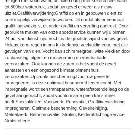
reinigen met koud water, of indien nodig met kokend heet water
tot 500bar waterdruk, zodat uw gevel er weer als nieuw
uitziet.Graffitiverwijdering:Graffiti op en in gebouwen dient zo
snel mogelijk verwijderd te worden. Dit omdat als er eenmaal
graffiti aanwezig is, dit ander graffiti en vervuiling aantrekt. Door
gebruik te maken van onze spoedservice kunnen wij u binnen
24 uur van dienst zijn. Vocht is de grootste vijand van uw gevel.
Helaas komt regen in ons kikkerlandje veelvuldig voor, met alle
gevolgen van dien. Vocht kan schimmelgroei, witte vlekken door
zoutaanslag, algen- en mosvorming en vorstschade
veroorzaken. Ook kunnen de zuren in het vocht de gevel
aantasten en een ongezond klimaat binnenshuis
veroorzaken.Optimale bescherming:Door uw gevel te
impregneren, is deze optimaal beschermd tegen vocht. Met
impregnatie wordt een transparante, waterafstotende laag op de
gevel aangebracht, zodat vochtopname geen kans meer
heeft.Specialiteiten: Voegwerk, Renovatie, Graffitiverwijdering,
Impregneren, Optimale bescherming, Gevelreiniging,
Metselwerk, Betonrenovatie, Stralen, KelderafdichtingService:
Gratis offerte