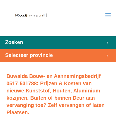
Zoeken
Selecteer provincie
Buwalda Bouw- en Aannemingsbedrijf
0517-531788: Prijzen & Kosten van
nieuwe Kunststof, Houten, Aluminium
kozijnen. Buiten of binnen Deur aan
vervanging toe? Zelf vervangen of laten
Plaatsen.