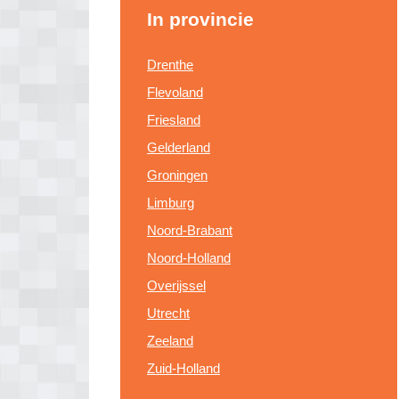
In provincie
Drenthe
Flevoland
Friesland
Gelderland
Groningen
Limburg
Noord-Brabant
Noord-Holland
Overijssel
Utrecht
Zeeland
Zuid-Holland