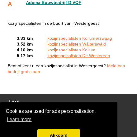
Adema Bouwbedrijf D VOF
A
kozijnspecialisten in de buurt van "Westergeest"
3.33 km
kozijnspecialisten Kollumerzwaag
3.52 km
kozijnspecialisten Wâlterswâld
4.16 km
kozijnspecialisten Kollum
5.17 km
kozijnspecialisten De Westereen
Bent of kent u een kozijnspecialist in Westergeest?
Meld een
bedrijf gratis aan
links
Cookies are used for ads personalisation.
Gratis Offertes Vergelijken
Learn more
Disclaimer
Blog
Akkoord