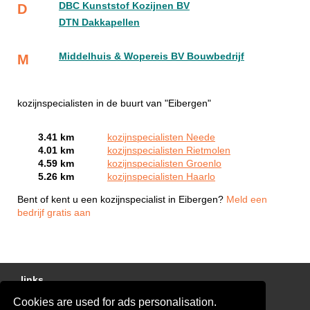
DBC Kunststof Kozijnen BV
D
DTN Dakkapellen
Middelhuis & Wopereis BV Bouwbedrijf
M
kozijnspecialisten in de buurt van "Eibergen"
3.41 km
kozijnspecialisten Neede
4.01 km
kozijnspecialisten Rietmolen
4.59 km
kozijnspecialisten Groenlo
5.26 km
kozijnspecialisten Haarlo
Bent of kent u een kozijnspecialist in Eibergen?
Meld een
bedrijf gratis aan
links
Cookies are used for ads personalisation.
Gratis Offertes Vergelijken