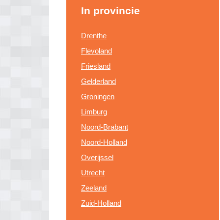
In provincie
Drenthe
Flevoland
Friesland
Gelderland
Groningen
Limburg
Noord-Brabant
Noord-Holland
Overijssel
Utrecht
Zeeland
Zuid-Holland