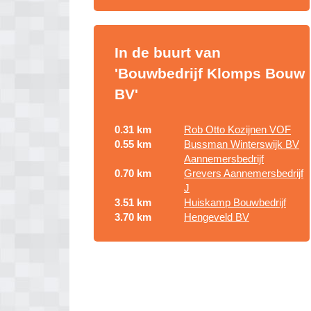
In de buurt van
'Bouwbedrijf Klomps Bouw
BV'
0.31 km
Rob Otto Kozijnen VOF
0.55 km
Bussman Winterswijk BV
Aannemersbedrijf
0.70 km
Grevers Aannemersbedrijf
J
3.51 km
Huiskamp Bouwbedrijf
3.70 km
Hengeveld BV