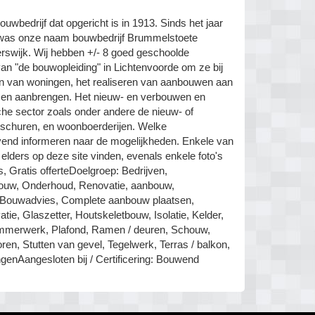
wbedrijf dat opgericht is in 1913. Sinds het jaar
was onze naam bouwbedrijf Brummelstoete
erswijk. Wij hebben +/- 8 goed geschoolde
van "de bouwopleiding" in Lichtenvoorde om ze bij
ouwen van woningen, het realiseren van aanbouwen aan
 en aanbrengen. Het nieuw- en verbouwen en
che sector zoals onder andere de nieuw- of
, schuren, en woonboerderijen. Welke
jvend informeren naar de mogelijkheden. Enkele van
lders op deze site vinden, evenals enkele foto's
, Gratis offerteDoelgroep: Bedrijven,
bouw, Onderhoud, Renovatie, aanbouw,
g, Bouwadvies, Complete aanbouw plaatsen,
ie, Glaszetter, Houtskeletbouw, Isolatie, Kelder,
immerwerk, Plafond, Ramen / deuren, Schouw,
en, Stutten van gevel, Tegelwerk, Terras / balkon,
ngenAangesloten bij / Certificering: Bouwend