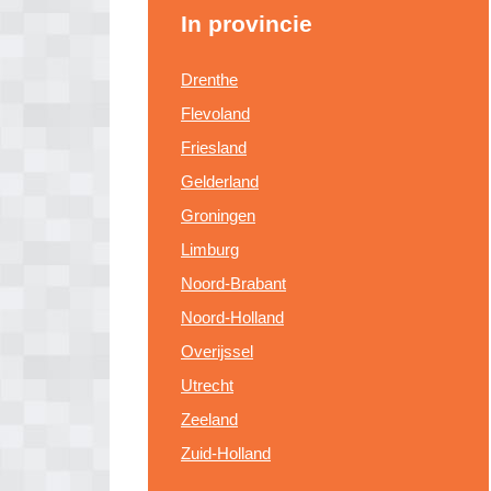
In provincie
Drenthe
Flevoland
Friesland
Gelderland
Groningen
Limburg
Noord-Brabant
Noord-Holland
Overijssel
Utrecht
Zeeland
Zuid-Holland