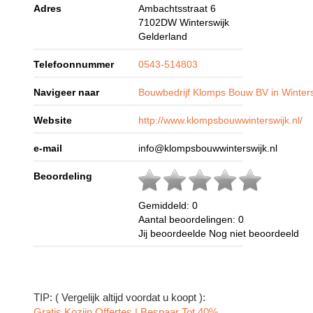
Adres
Ambachtsstraat 6
7102DW
Winterswijk
Gelderland
Telefoonnummer
0543-514803
Navigeer naar
Bouwbedrijf Klomps Bouw BV in Winters
Website
http://www.klompsbouwwinterswijk.nl/
e-mail
info@klompsbouwwinterswijk.nl
Beoordeling
Gemiddeld:
0
Aantal beoordelingen:
0
Jij beoordeelde
Nog niet beoordeeld
TIP: ( Vergelijk altijd voordat u koopt ):
Gratis Kozijn Offertes | Bespaar Tot 40%‎