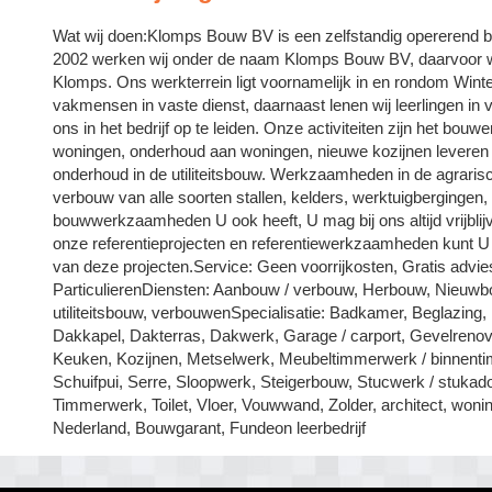
Wat wij doen:Klomps Bouw BV is een zelfstandig opererend bou
2002 werken wij onder de naam Klomps Bouw BV, daarvoor 
Klomps. Ons werkterrein ligt voornamelijk in en rondom Wint
vakmensen in vaste dienst, daarnaast lenen wij leerlingen in 
ons in het bedrijf op te leiden. Onze activiteiten zijn het b
woningen, onderhoud aan woningen, nieuwe kozijnen leveren
onderhoud in de utiliteitsbouw. Werkzaamheden in de agraris
verbouw van alle soorten stallen, kelders, werktuigbergingen
bouwwerkzaamheden U ook heeft, U mag bij ons altijd vrijbli
onze referentieprojecten en referentiewerkzaamheden kunt U e
van deze projecten.Service: Geen voorrijkosten, Gratis advies
ParticulierenDiensten: Aanbouw / verbouw, Herbouw, Nieuw
utiliteitsbouw, verbouwenSpecialisatie: Badkamer, Beglazin
Dakkapel, Dakterras, Dakwerk, Garage / carport, Gevelrenovat
Keuken, Kozijnen, Metselwerk, Meubeltimmerwerk / binnent
Schuifpui, Serre, Sloopwerk, Steigerbouw, Stucwerk / stukador
Timmerwerk, Toilet, Vloer, Vouwwand, Zolder, architect, woni
Nederland, Bouwgarant, Fundeon leerbedrijf