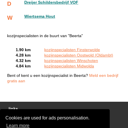
Dreijer Schildersbedrijf VOF
D
Wiertsema Hout
W
kozijnspecialisten in de buurt van "Beerta"
1.90 km
kozijnspecialisten Finsterwolde
4.28 km
kozijnspecialisten Oostwold (Oldambt)
4.32 km
kozijnspecialisten Winschoten
4.84 km
kozijnspecialisten Midwolda
Bent of kent u een kozijnspecialist in Beerta?
Meld een bedrijf
gratis aan
links
Cookies are used for ads personalisation.
Gratis Offertes Vergelijken
Learn more