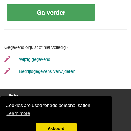
Gegevens onjuist of niet volledig?
Wijzig gegevens
Bedrijfsgegevens verwijderen
links
Cookies are used for ads personalisation.
Gratis Offertes Vergelijken
Learn more
Disclaimer
Blog
Akkoord