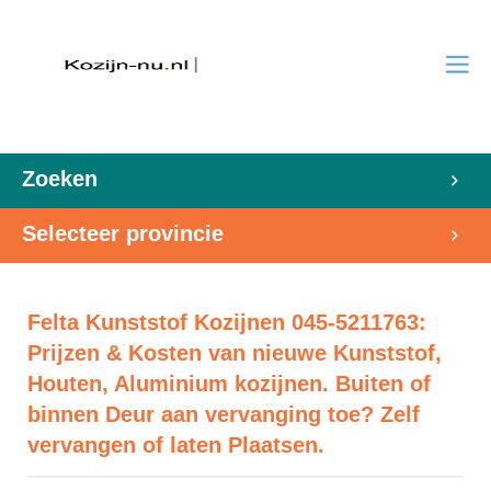
Zoeken
Selecteer provincie
Felta Kunststof Kozijnen 045-5211763:
Prijzen & Kosten van nieuwe Kunststof,
Houten, Aluminium kozijnen. Buiten of
binnen Deur aan vervanging toe? Zelf
vervangen of laten Plaatsen.