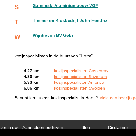
Surminski Aluminiumbouw VOF
S
Timmer en Klusbedrijf John Hendrix
T
Wijnhoven BV Gebr
W
kozijnspecialisten in de buurt van "Horst"
4.27 km
kozijnspecialisten Castenray
4.36 km
kozijnspecialisten Sevenum
5.33 km
kozijnspecialisten America
6.06 km
kozijnspecialisten Swolgen
Bent of kent u een kozijnspecialist in Horst?
Meld een bedrijf gr
cier in uw
Aanmelden bedrijven
Blog
Disclaimer