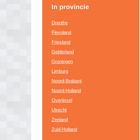
In provincie
Drenthe
Flevoland
Friesland
Gelderland
Groningen
Limburg
Noord-Brabant
Noord-Holland
Overijssel
Utrecht
Zeeland
Zuid-Holland