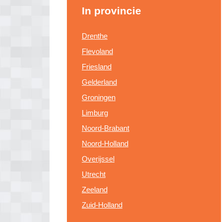
In provincie
Drenthe
Flevoland
Friesland
Gelderland
Groningen
Limburg
Noord-Brabant
Noord-Holland
Overijssel
Utrecht
Zeeland
Zuid-Holland