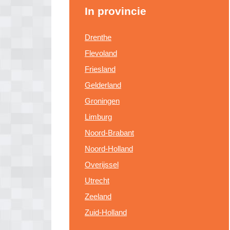
In provincie
Drenthe
Flevoland
Friesland
Gelderland
Groningen
Limburg
Noord-Brabant
Noord-Holland
Overijssel
Utrecht
Zeeland
Zuid-Holland