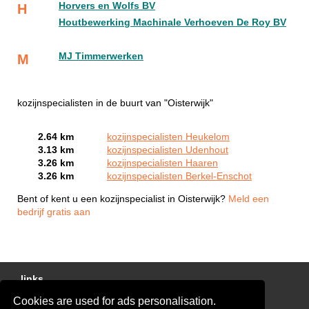
Horvers en Wolfs BV
H
Houtbewerking Machinale Verhoeven De Roy BV
MJ Timmerwerken
M
kozijnspecialisten in de buurt van "Oisterwijk"
2.64 km
kozijnspecialisten Heukelom
3.13 km
kozijnspecialisten Udenhout
3.26 km
kozijnspecialisten Haaren
3.26 km
kozijnspecialisten Berkel-Enschot
Bent of kent u een kozijnspecialist in Oisterwijk?
Meld een
bedrijf gratis aan
links
Cookies are used for ads personalisation.
Gratis Offertes Vergelijken