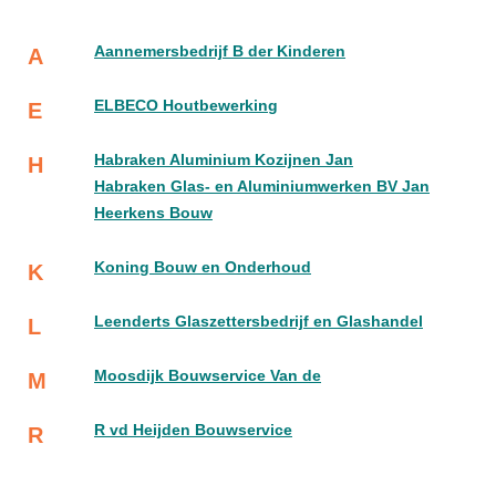
Aannemersbedrijf B der Kinderen
A
ELBECO Houtbewerking
E
Habraken Aluminium Kozijnen Jan
H
Habraken Glas- en Aluminiumwerken BV Jan
Heerkens Bouw
Koning Bouw en Onderhoud
K
Leenderts Glaszettersbedrijf en Glashandel
L
Moosdijk Bouwservice Van de
M
R vd Heijden Bouwservice
R