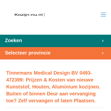
Zoeken
Selecteer provincie
Tinnemans Medical Design BV 0493-
472399: Prijzen & Kosten van nieuwe
Kunststof, Houten, Aluminium kozijnen.
Buiten of binnen Deur aan vervanging
toe? Zelf vervangen of laten Plaatsen.