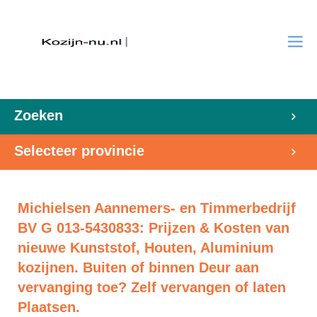
Zoeken
Selecteer provincie
Michielsen Aannemers- en Timmerbedrijf
BV G 013-5430833: Prijzen & Kosten van
nieuwe Kunststof, Houten, Aluminium
kozijnen. Buiten of binnen Deur aan
vervanging toe? Zelf vervangen of laten
Plaatsen.