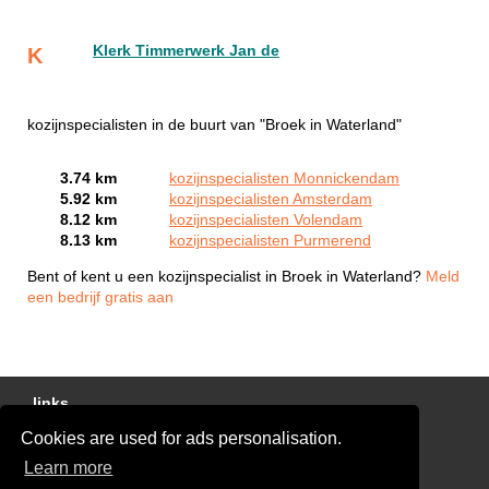
Klerk Timmerwerk Jan de
K
kozijnspecialisten in de buurt van "Broek in Waterland"
3.74 km
kozijnspecialisten Monnickendam
5.92 km
kozijnspecialisten Amsterdam
8.12 km
kozijnspecialisten Volendam
8.13 km
kozijnspecialisten Purmerend
Bent of kent u een kozijnspecialist in Broek in Waterland?
Meld
een bedrijf gratis aan
links
Cookies are used for ads personalisation.
Gratis Offertes Vergelijken
Learn more
Disclaimer