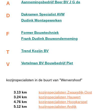
Aannemingsbedrijf Beer BV J G de
A
Dakramen Specialist AVW
D
Dudink Montagewerken
Former Bouwtechniek
F
Frank Dudink Bouwonderneming
Trend Kozijn BV
T
Vertelman BV Bouwbedrijf Piet
V
kozijnspecialisten in de buurt van "Wervershoof"
3.13 km
kozijnspecialisten Zwaagdijk-Oost
3.24 km
kozijnspecialisten Hauwert
4.76 km
kozijnspecialisten Hoogkarspel
5.12 km
kozijnspecialisten Andijk