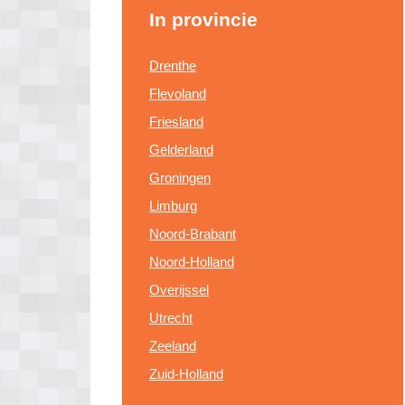
In provincie
Drenthe
Flevoland
Friesland
Gelderland
Groningen
Limburg
Noord-Brabant
Noord-Holland
Overijssel
Utrecht
Zeeland
Zuid-Holland