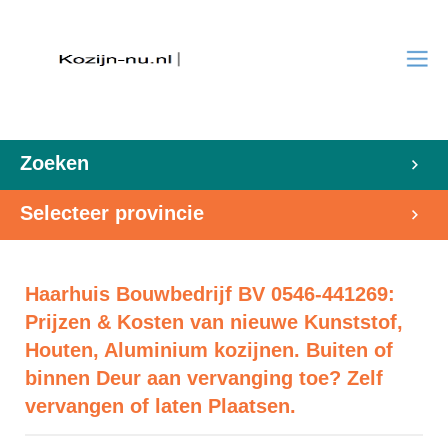
Zoeken
Selecteer provincie
Haarhuis Bouwbedrijf BV 0546-441269:
Prijzen & Kosten van nieuwe Kunststof,
Houten, Aluminium kozijnen. Buiten of
binnen Deur aan vervanging toe? Zelf
vervangen of laten Plaatsen.