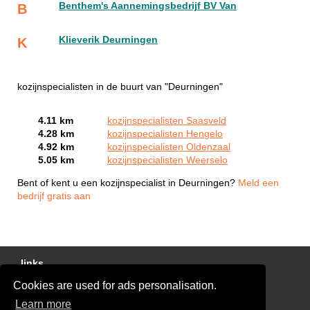
Benthem's Aannemingsbedrijf BV Van
B
Klieverik Deurningen
K
kozijnspecialisten in de buurt van "Deurningen"
4.11 km
kozijnspecialisten Saasveld
4.28 km
kozijnspecialisten Hengelo
4.92 km
kozijnspecialisten Oldenzaal
5.05 km
kozijnspecialisten Weerselo
Bent of kent u een kozijnspecialist in Deurningen?
Meld een
bedrijf gratis aan
links
Cookies are used for ads personalisation.
Gratis Offertes Vergelijken
Learn more