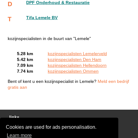
DPF Onderhoud & Restauratie
D
Tifa Lemele BV
T
kozijnspecialisten in de buurt van "Lemele"
5.28 km
kozijnspecialisten Lemelerveld
5.42 km
kozijnspecialisten Den Ham
7.09 km
kozijnspecialisten Hellendoorn
7.74 km
kozijnspecialisten Ommen
Bent of kent u een kozijnspecialist in Lemele?
Meld een bedrijf
gratis aan
links
Cookies are used for ads personalisation.
Gratis Offertes Vergelijken
Learn more