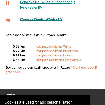
Hendriks Bouw- en Klussenbedrijf
H
Horenberg BV
Wiggers WindowWorks BV
W
kozijnspecialisten in de buurt van "Raalte"
5.08 km
kozijnspecialisten Wijhe
5.77 km
kozijnspecialisten Broekland
6.11 km
kozijnspecialisten Heino
6.44 km
kozijnspecialisten Lemelerveld
Bent of kent u een kozijnspecialist in Raalte?
Meld een bedrijf
gratis aan
links
Cookies are used for ads personalisation.
Gratis Offertes Vergelijken