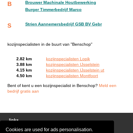
Brouwer Machinale Houtbewerking
B
Burger Timmerbedrijf Marco
Strien Aannemersbedrijf GSB BV Gebr
S
kozijnspecialisten in de buurt van "Benschop"
2.82 km
kozijnspecialisten Lopik
3.88 km
kozijnspecialisten IJsselstein
4.15 km
kozijnspecialisten IJsselstein ut
4.50 km
kozijnspecialisten Montfoort
Bent of kent u een kozijnspecialist in Benschop?
Meld een
bedrijf gratis aan
links
Cookies are used for ads personalisation.
Gratis Offertes Vergelijken