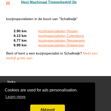
Heul Machinaal Timmerbedrijf De
H
kozijnspecialisten in de buurt van "Schalkwijk"
2.90 km
kozijnspecialisten Houten
6.13 km
kozijnspecialisten Culemborg
6.77 km
kozijnspecialisten Nieuwegein
6.99 km
kozijnspecialisten Driebergen
Bent of kent u een kozijnspecialist in Schalkwijk?
Meld een
bedrijf gratis aan
links
Cookies are used for ads personalisation.
Gratis Offertes Vergelijken
Learn more
Disclaimer
Blog
Akkoord