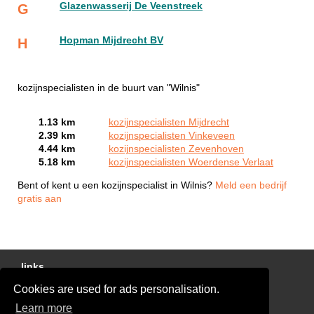
Glazenwasserij De Veenstreek
G
Hopman Mijdrecht BV
H
kozijnspecialisten in de buurt van "Wilnis"
1.13 km
kozijnspecialisten Mijdrecht
2.39 km
kozijnspecialisten Vinkeveen
4.44 km
kozijnspecialisten Zevenhoven
5.18 km
kozijnspecialisten Woerdense Verlaat
Bent of kent u een kozijnspecialist in Wilnis?
Meld een bedrijf
gratis aan
links
Cookies are used for ads personalisation.
Gratis Offertes Vergelijken
Learn more