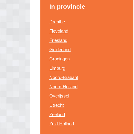
In provincie
Drenthe
Flevoland
Friesland
Gelderland
Groningen
Limburg
Noord-Brabant
Noord-Holland
Overijssel
Utrecht
Zeeland
Zuid-Holland