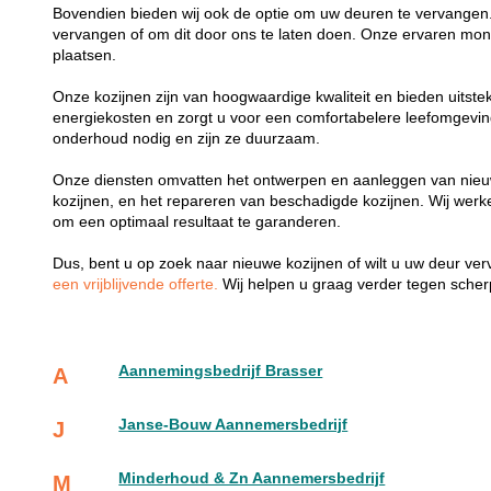
Bovendien bieden wij ook de optie om uw deuren te vervangen.
vervangen of om dit door ons te laten doen. Onze ervaren mon
plaatsen.
Onze kozijnen zijn van hoogwaardige kwaliteit en bieden uitste
energiekosten en zorgt u voor een comfortabelere leefomgevi
onderhoud nodig en zijn ze duurzaam.
Onze diensten omvatten het ontwerpen en aanleggen van nieu
kozijnen, en het repareren van beschadigde kozijnen. Wij wer
om een optimaal resultaat te garanderen.
Dus, bent u op zoek naar nieuwe kozijnen of wilt u uw deur v
een vrijblijvende offerte.
Wij helpen u graag verder tegen scherp
Aannemingsbedrijf Brasser
A
Janse-Bouw Aannemersbedrijf
J
Minderhoud & Zn Aannemersbedrijf
M