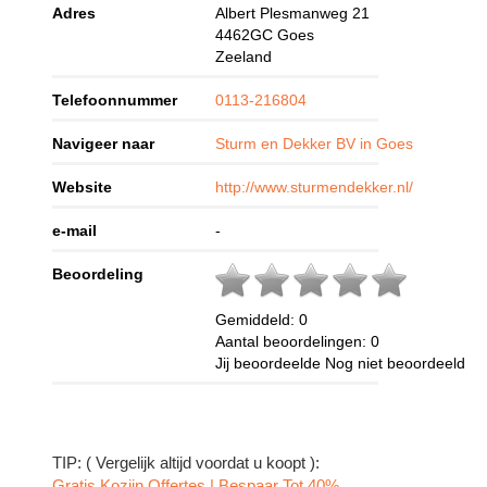
Adres
Albert Plesmanweg 21
4462GC
Goes
Zeeland
Telefoonnummer
0113-216804
Navigeer naar
Sturm en Dekker BV in Goes
Website
http://www.sturmendekker.nl/
e-mail
-
Beoordeling
Gemiddeld:
0
Aantal beoordelingen:
0
Jij beoordeelde
Nog niet beoordeeld
TIP: ( Vergelijk altijd voordat u koopt ):
Gratis Kozijn Offertes | Bespaar Tot 40%‎