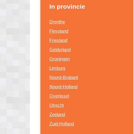
In provincie
Drenthe
Flevoland
Friesland
Gelderland
Groningen
Limburg
Noord-Brabant
Noord-Holland
Overijssel
Utrecht
Zeeland
Zuid-Holland