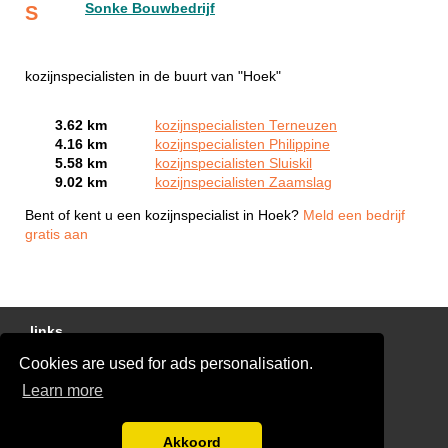
Sonke Bouwbedrijf
S
kozijnspecialisten in de buurt van "Hoek"
3.62 km
kozijnspecialisten Terneuzen
4.16 km
kozijnspecialisten Philippine
5.58 km
kozijnspecialisten Sluiskil
9.02 km
kozijnspecialisten Zaamslag
Bent of kent u een kozijnspecialist in Hoek?
Meld een bedrijf
gratis aan
links
Cookies are used for ads personalisation.
Gratis Offertes Vergelijken
Learn more
Disclaimer
Blog
Akkoord