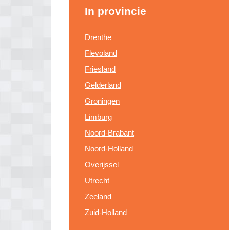
In provincie
Drenthe
Flevoland
Friesland
Gelderland
Groningen
Limburg
Noord-Brabant
Noord-Holland
Overijssel
Utrecht
Zeeland
Zuid-Holland