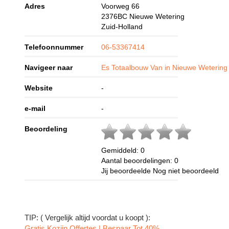
Adres
Voorweg 66
2376BC
Nieuwe Wetering
Zuid-Holland
Telefoonnummer
06-53367414
Navigeer naar
Es Totaalbouw Van in Nieuwe Wetering
Website
-
e-mail
-
Beoordeling
Gemiddeld:
0
Aantal beoordelingen:
0
Jij beoordeelde
Nog niet beoordeeld
TIP: ( Vergelijk altijd voordat u koopt ):
Gratis Kozijn Offertes | Bespaar Tot 40%‎