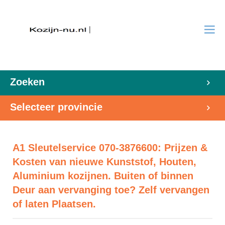
Zoeken
Selecteer provincie
A1 Sleutelservice 070-3876600: Prijzen &
Kosten van nieuwe Kunststof, Houten,
Aluminium kozijnen. Buiten of binnen
Deur aan vervanging toe? Zelf vervangen
of laten Plaatsen.