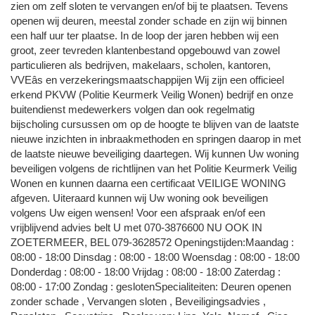
zien om zelf sloten te vervangen en/of bij te plaatsen. Tevens
openen wij deuren, meestal zonder schade en zijn wij binnen
een half uur ter plaatse. In de loop der jaren hebben wij een
groot, zeer tevreden klantenbestand opgebouwd van zowel
particulieren als bedrijven, makelaars, scholen, kantoren,
VVEâs en verzekeringsmaatschappijen Wij zijn een officieel
erkend PKVW (Politie Keurmerk Veilig Wonen) bedrijf en onze
buitendienst medewerkers volgen dan ook regelmatig
bijscholing cursussen om op de hoogte te blijven van de laatste
nieuwe inzichten in inbraakmethoden en springen daarop in met
de laatste nieuwe beveiliging daartegen. Wij kunnen Uw woning
beveiligen volgens de richtlijnen van het Politie Keurmerk Veilig
Wonen en kunnen daarna een certificaat VEILIGE WONING
afgeven. Uiteraard kunnen wij Uw woning ook beveiligen
volgens Uw eigen wensen! Voor een afspraak en/of een
vrijblijvend advies belt U met 070-3876600 NU OOK IN
ZOETERMEER, BEL 079-3628572 Openingstijden:Maandag :
08:00 - 18:00 Dinsdag : 08:00 - 18:00 Woensdag : 08:00 - 18:00
Donderdag : 08:00 - 18:00 Vrijdag : 08:00 - 18:00 Zaterdag :
08:00 - 17:00 Zondag : geslotenSpecialiteiten: Deuren openen
zonder schade , Vervangen sloten , Beveiligingsadvies ,