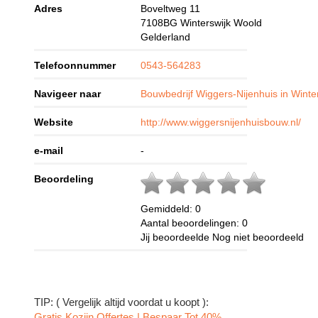
Adres
Boveltweg 11
7108BG
Winterswijk Woold
Gelderland
Telefoonnummer
0543-564283
Navigeer naar
Bouwbedrijf Wiggers-Nijenhuis in Winte
Website
http://www.wiggersnijenhuisbouw.nl/
e-mail
-
Beoordeling
Gemiddeld:
0
Aantal beoordelingen:
0
Jij beoordeelde
Nog niet beoordeeld
TIP: ( Vergelijk altijd voordat u koopt ):
Gratis Kozijn Offertes | Bespaar Tot 40%‎