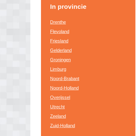
In provincie
Drenthe
Flevoland
Friesland
Gelderland
Groningen
Limburg
Noord-Brabant
Noord-Holland
Overijssel
Utrecht
Zeeland
Zuid-Holland