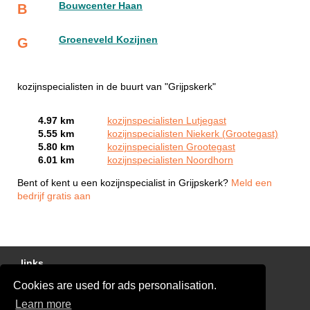
Bouwcenter Haan
B
Groeneveld Kozijnen
G
kozijnspecialisten in de buurt van "Grijpskerk"
4.97 km
kozijnspecialisten Lutjegast
5.55 km
kozijnspecialisten Niekerk (Grootegast)
5.80 km
kozijnspecialisten Grootegast
6.01 km
kozijnspecialisten Noordhorn
Bent of kent u een kozijnspecialist in Grijpskerk?
Meld een
bedrijf gratis aan
links
Cookies are used for ads personalisation.
Gratis Offertes Vergelijken
Learn more