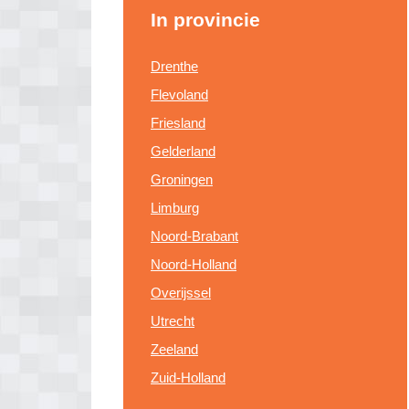
In provincie
Drenthe
Flevoland
Friesland
Gelderland
Groningen
Limburg
Noord-Brabant
Noord-Holland
Overijssel
Utrecht
Zeeland
Zuid-Holland