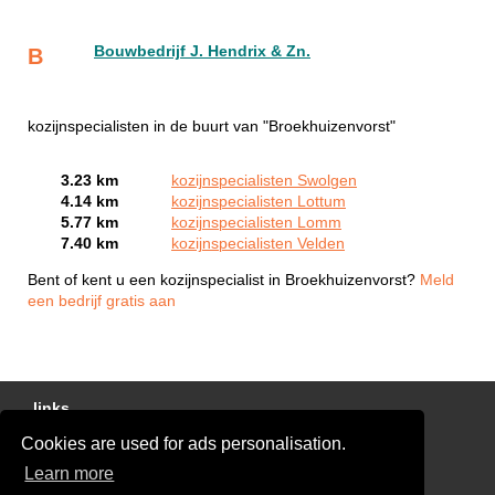
Bouwbedrijf J. Hendrix & Zn.
B
kozijnspecialisten in de buurt van "Broekhuizenvorst"
3.23 km
kozijnspecialisten Swolgen
4.14 km
kozijnspecialisten Lottum
5.77 km
kozijnspecialisten Lomm
7.40 km
kozijnspecialisten Velden
Bent of kent u een kozijnspecialist in Broekhuizenvorst?
Meld
een bedrijf gratis aan
links
Cookies are used for ads personalisation.
Gratis Offertes Vergelijken
Learn more
Disclaimer