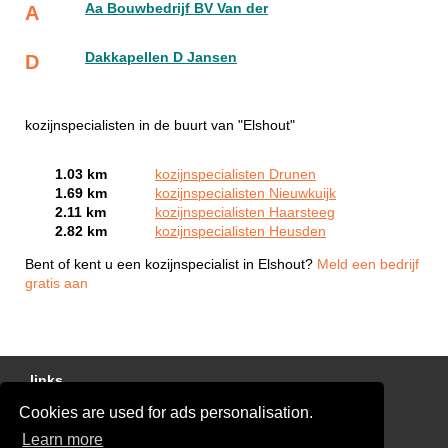
Aa Bouwbedrijf BV Van der
A
Dakkapellen D Jansen
D
kozijnspecialisten in de buurt van "Elshout"
1.03 km
kozijnspecialisten Drunen
1.69 km
kozijnspecialisten Nieuwkuijk
2.11 km
kozijnspecialisten Haarsteeg
2.82 km
kozijnspecialisten Heusden
Bent of kent u een kozijnspecialist in Elshout?
Meld een bedrijf
gratis aan
links
Cookies are used for ads personalisation.
Gratis Offertes Vergelijken
Learn more