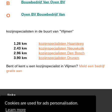
Bouwbedrijf Van Oyen BV
B
Oyen BV Bouwbedrijf Van
O
kozijnspecialisten in de buurt van "Vlijmen"
1.26 km
kozijnspecialisten Haarsteeg
2.43 km
kozijnspecialisten Nieuwkuijk
2.96 km
kozijnspecialisten Den Bosch
3.90 km
kozijnspecialisten Drunen
Bent of kent u een kozijnspecialist in Vlijmen?
Meld een bedrijf
gratis aan
links
Cookies are used for ads personalisation.
Gratis Offertes Vergelijken
Learn more