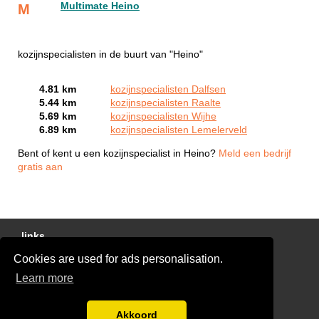
Multimate Heino
M
kozijnspecialisten in de buurt van "Heino"
4.81 km
kozijnspecialisten Dalfsen
5.44 km
kozijnspecialisten Raalte
5.69 km
kozijnspecialisten Wijhe
6.89 km
kozijnspecialisten Lemelerveld
Bent of kent u een kozijnspecialist in Heino?
Meld een bedrijf
gratis aan
links
Cookies are used for ads personalisation.
Gratis Offertes Vergelijken
Learn more
Disclaimer
Blog
Akkoord